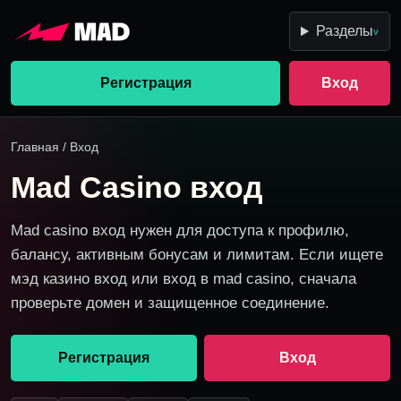
Разделы
Регистрация
Вход
Главная
/ Вход
Mad Casino вход
Mad casino вход нужен для доступа к профилю,
балансу, активным бонусам и лимитам. Если ищете
мэд казино вход или вход в mad casino, сначала
проверьте домен и защищенное соединение.
Регистрация
Вход